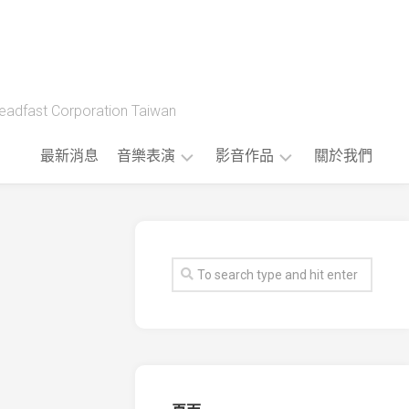
t Corporation Taiwan
最新消息
音樂表演
影音作品
關於我們
藝
製
人
作
樂
流
團
程
版
權
音
樂
公
播