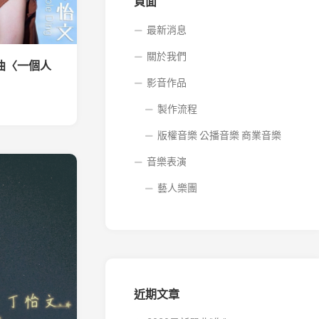
音
頁面
樂
商
最新消息
業
關於我們
音
單曲〈一個人
樂
影音作品
製作流程
版權音樂 公播音樂 商業音樂
音樂表演
藝人樂團
近期文章