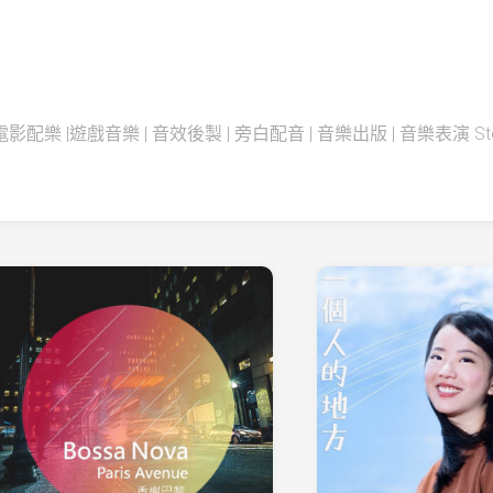
配樂 |遊戲音樂 | 音效後製 | 旁白配音 | 音樂出版 | 音樂表演 Steadfas