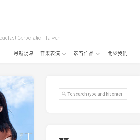
t Corporation Taiwan
最新消息
音樂表演
影音作品
關於我們
藝
製
人
作
樂
流
團
程
版
權
音
樂
公
播