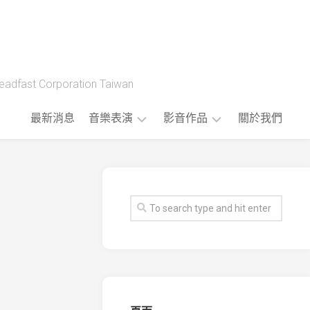
t Corporation Taiwan
最新消息
音樂表演
影音作品
關於我們
藝
製
人
作
樂
流
團
程
版
權
音
樂
公
播