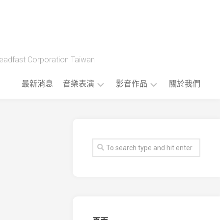
t Corporation Taiwan
最新消息
音樂表演
影音作品
關於我們
藝
製
人
作
樂
流
團
程
版
權
音
樂
公
播