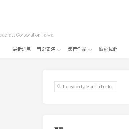
t Corporation Taiwan
最新消息
音樂表演
影音作品
關於我們
藝
製
人
作
樂
流
團
程
版
權
音
樂
公
播