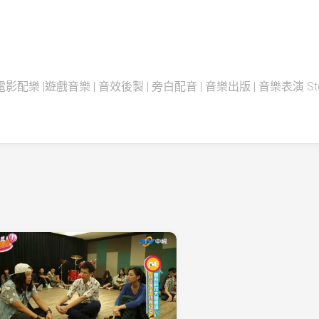
配樂 |遊戲音樂 | 音效後製 | 旁白配音 | 音樂出版 | 音樂表演 Steadfas