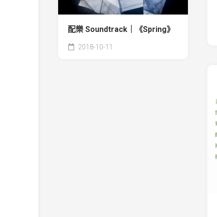
配樂 Soundtrack｜《Spring》
2018-10-11