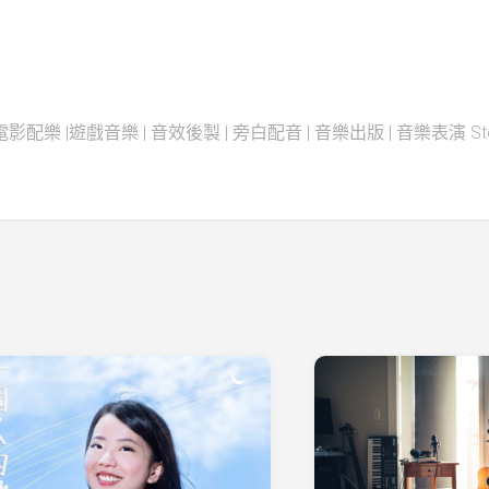
配樂 |遊戲音樂 | 音效後製 | 旁白配音 | 音樂出版 | 音樂表演 Steadfas