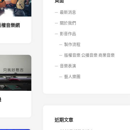
音
頁面
樂
商
最新消息
業
關於我們
音
版權音樂網
樂
影音作品
製作流程
版權音樂 公播音樂 商業音樂
音樂表演
藝人樂團
機
近期文章