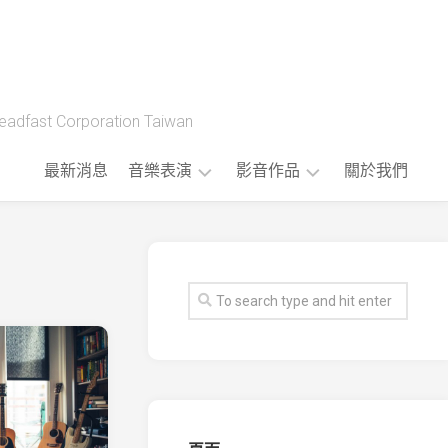
t Corporation Taiwan
最新消息
音樂表演
影音作品
關於我們
藝
製
人
作
樂
流
團
程
版
權
音
樂
公
播