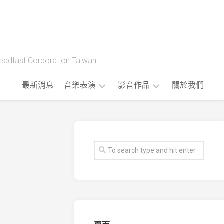
t Corporation Taiwan
最新消息
音樂表演
影音作品
關於我們
藝
製
人
作
樂
流
團
程
版
權
音
樂
公
播