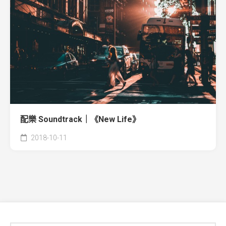
配樂 Soundtrack｜《New Life》
2018-10-11