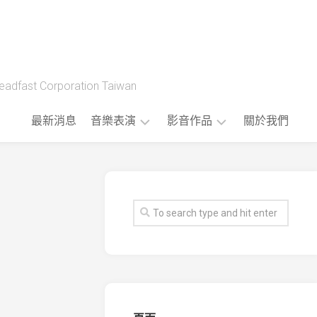
t Corporation Taiwan
最新消息
音樂表演
影音作品
關於我們
藝
製
人
作
樂
流
團
程
版
權
音
樂
公
播